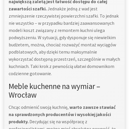
największą zaletą jest łatwość dostępu do całej
zawartości szafki.
Jednakże jedną z wad jest
zmniejszenie rzeczywistej powierzchni szafki. To jednak
nie wszystko – w przypadku bardziej zaawansowanych
modeli koszt związany z remontem kuchni ulega
podwyższeniu. W sytuacji, gdy dysponuje się niewielkim
budżetem, można, chociaż rozważyć montaż wyciągów
podblatowych, aby dzięki temu maksymalnie
wykorzystać dostępną przestrzeń, szczególnie w małych
kuchniach. Taki krok z pewnością ułatwi domownikom
codzienne gotowanie.
Meble kuchenne na wymiar –
Wrocław
Chcąc odmienić swoją kuchnię,
warto zawsze stawiać
na sprawdzonych producentów i wysokiej jakości
produkty.
Decydując się na współpracę z
profesjonalistami, można mieć absolutną pewność, że